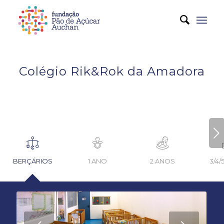
Colégio Rik&Rok da Amadora
Next
BERÇÁRIOS
1 ANO
2 ANOS
3/4/